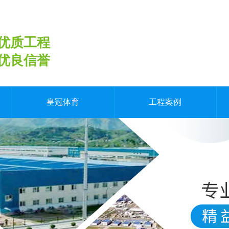
优质工程
优良信誉
皇冠体育
工程案例