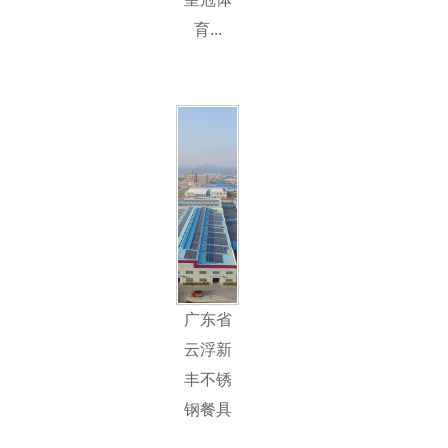
育...
广东省
云浮新
丰不锈
钢餐具