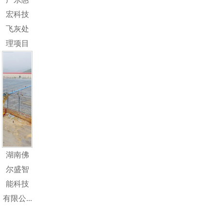
宏科技
飞灰处
理项目
湖南佛
尔盛智
能科技
有限公...