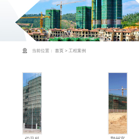
当前位置：
首页
> 工程案例
伯马科
鄂州富