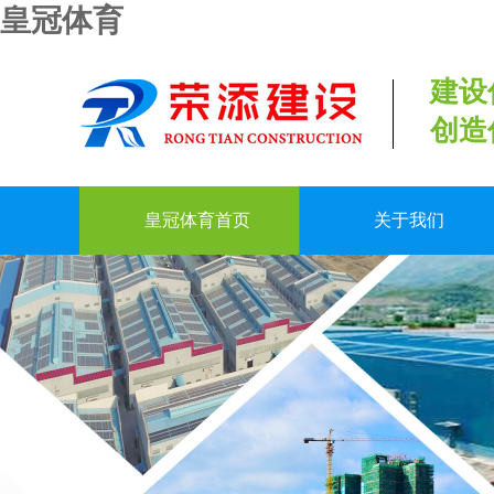
皇冠体育
建设
创造
皇冠体育首页
关于我们