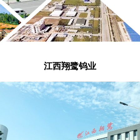
江西翔鹭钨业