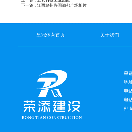
上一篇
: 宜安科技工业园区
下一篇
: 江西赣州兴国满都广场相片
皇冠体育首页
关于我们
皇
地
电话
电话
邮 