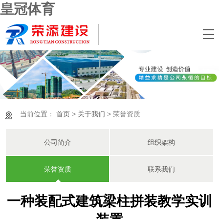
皇冠体育
首
页
关
于
皇
我
冠
工
当前位置：
首页
>
关于我们
> 荣誉资质
们
体
程
新
公司简介
组织架构
育
案
闻
联
荣誉资质
联系我们
例
资
系
一种装配式建筑梁柱拼装教学实训
讯
我