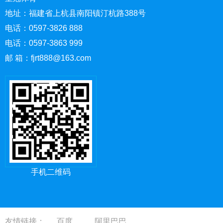
地址：福建省上杭县南阳镇汀杭路388号
电话：0597-3826 888
电话：0597-3863 999
邮 箱：
fjrt888@163.com
手机二维码
友情链接：
百度
阿里巴巴