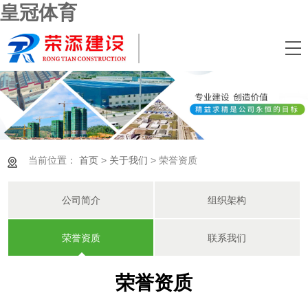
皇冠体育
首
页
关
于
皇
我
冠
工
当前位置：
首页
>
关于我们
> 荣誉资质
们
体
程
新
公司简介
组织架构
育
案
闻
联
荣誉资质
联系我们
例
资
系
荣誉资质
讯
我