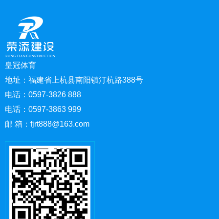
皇冠体育
地址：福建省上杭县南阳镇汀杭路388号
电话：0597-3826 888
电话：0597-3863 999
邮 箱：
fjrt888@163.com