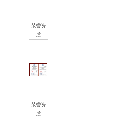
荣誉资
质
荣誉资
质