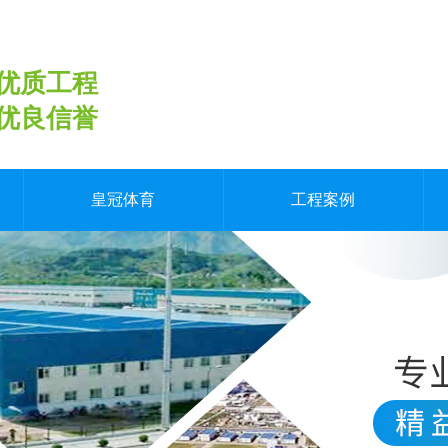
优质工程
优良信誉
皇冠体育
工程案例