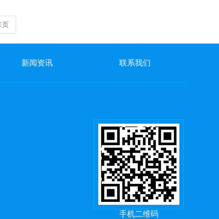
末页
新闻资讯
联系我们
手机二维码