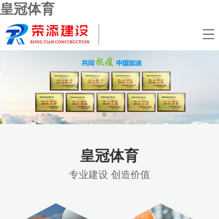
皇冠体育
首
页
关
于
皇
我
冠
工
们
体
程
新
育
案
闻
联
皇冠体育
专业建设 创造价值
例
资
系
讯
我