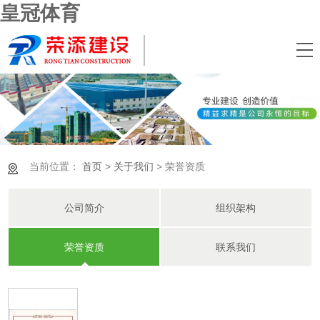
皇冠体育
首
页
关
于
皇
我
冠
工
当前位置：
首页
>
关于我们
> 荣誉资质
们
体
程
新
公司简介
组织架构
育
案
闻
联
荣誉资质
联系我们
例
资
系
讯
我